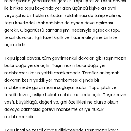
mirasçılarına yöneltilmesi gerekir. Tapu iptal ve tescil davası
ile birlikte tapu kaydında yer alan üçüncü kişiye ait ayni
veya şahsi bir hakkın ortadan kaldırılması da talep edilirse,
tapu kaydındaki hak sahibine de ayrıca dava açılması
gerekir. Olağanüstü zamanaşımı nedeniyle açılacak tapu
tescil davaları, ilgili tüzel kişilik ve hazine aleyhine birlikte
açılmalıdır.
Tapu iptali davası, tüm gayrimenkul davaları gibi taşınmazın
bulunduğu yerde açılır. Taşınmazın bulunduğu yer
mahkemesi kesin yetkili mahkemedir. Taraflar anlaşarak
davanın kesin yetkili yer mahkemesi dışında bir
mahkemede görülmesini sağlayamazlar. Tapu iptali ve
tescili davası, asliye hukuk mahkemesinde açılır. Taşınmazın
vasfı, büyüklüğü, değeri vb. gibi özellikleri ne olursa olsun
davaya bakmakla görevli mahkeme asliye hukuk
mahkemesidir.
Tapu iptal ve tescil davası dilekçesinde taşınmazın kayıt