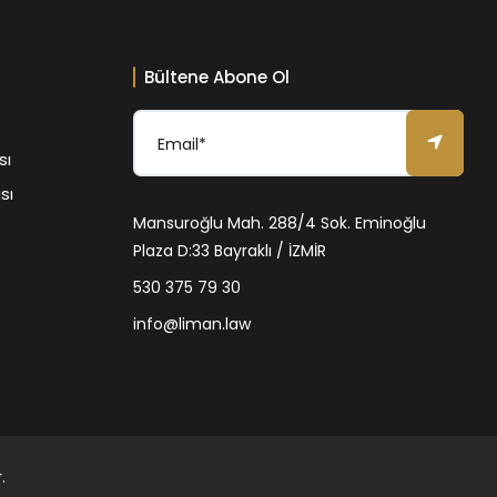
Bültene Abone Ol
sı
sı
Mansuroğlu Mah. 288/4 Sok. Eminoğlu
Plaza D:33 Bayraklı / İZMİR
530 375 79 30
info@liman.law
.