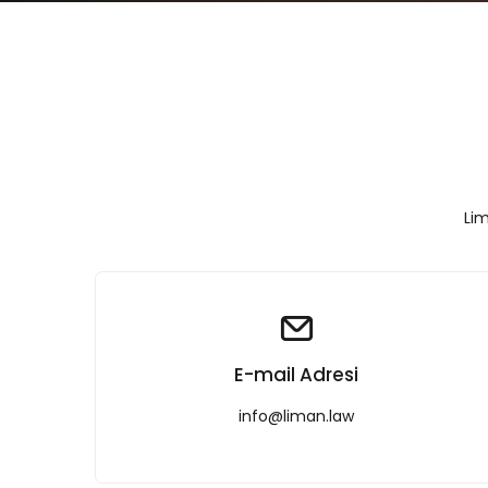
Lim
E-mail Adresi
info@liman.law