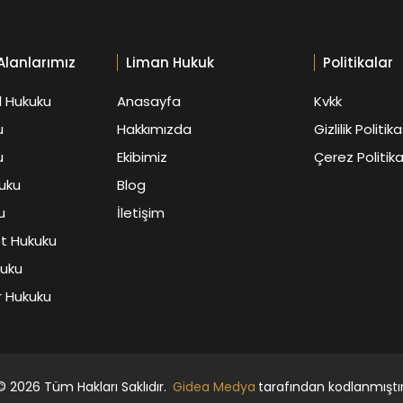
Alanlarımız
Liman Hukuk
Politikalar
 Hukuku
Anasayfa
Kvkk
u
Hakkımızda
Gizlilik Politika
u
Ekibimiz
Çerez Politika
uku
Blog
u
İletişim
et Hukuku
kuku
 Hukuku
©
2026
Tüm Hakları Saklıdır.
Gidea Medya
tarafından kodlanmıştır